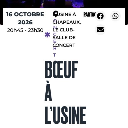
16 OCTOBRE
C
Partager
L'USINE À
O
2026
CHAPEAUX,
N
20h45
-
23h30
LE CLUB-
C
SALLE DE
E
CONCERT
R
T
BŒUF
À
L’USINE