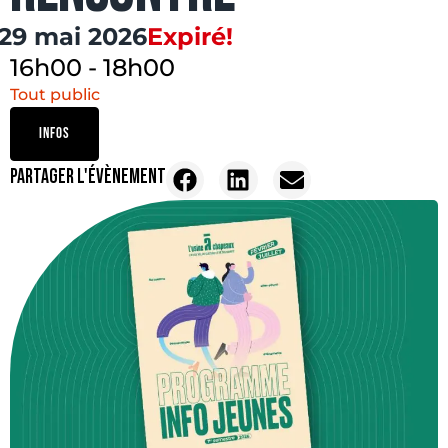
29 mai 2026
Expiré!
16h00
-
18h00
Tout public
INFOS
PARTAGER L'ÉVÈNEMENT