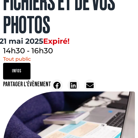
FICHIERS ET DE VOS
PHOTOS
21 mai 2025
Expiré!
14h30
-
16h30
Tout public
INFOS
PARTAGER L'ÉVÈNEMENT