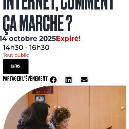
INTERNET, COMMENT
ÇA MARCHE ?
14 octobre 2025
Expiré!
14h30
-
16h30
Tout public
INFOS
PARTAGER L'ÉVÈNEMENT