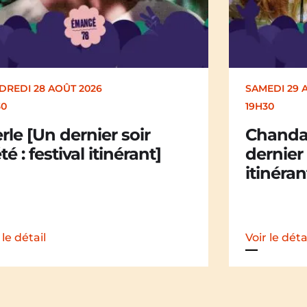
EDI 29 AOÛT 2026
SAMEDI 29 
30
19H30
andail Chandail [Un
La Mali
nier soir d’été : festival
dernier 
nérant]
itinéran
 le détail
Voir le déta