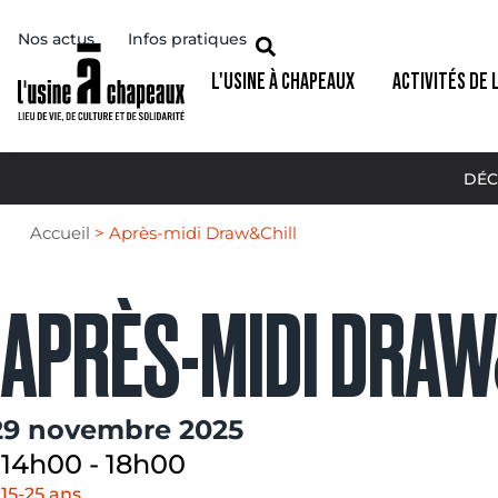
Nos actus
Infos pratiques
L'USINE À CHAPEAUX
ACTIVITÉS DE 
DÉC
Accueil
>
Après-midi Draw&Chill
APRÈS-MIDI DRAW
29 novembre 2025
14h00
-
18h00
15-25 ans