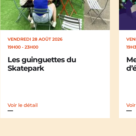
VENDREDI 28 AOÛT 2026
SAM
19H30
19H
Merle [Un dernier soir
Ch
d’été : festival itinérant]
der
iti
Voir le détail
Voir