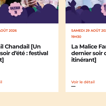
AOÛT 2026
DIMANCHE 30 AOÛT
17H00
ce Family [Un
Kakamü [Un 
soir d’été : festival
d’été : festiv
t]
il
Voir le détail