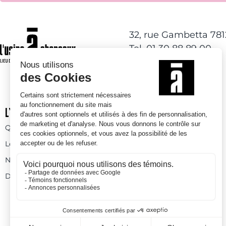
32, rue Gambetta 78
Tel. 01 30 88 89 00
L’USINE À CHAPEAUX
ACTIVITÉS DE LOISIRS
Qui sommes-nous
Activités à l’année
Les espaces
Espaces ludiques
Nos prestations
Skatepark
Devenez bénévole