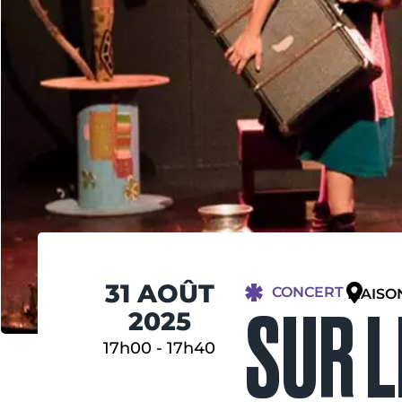
31 AOÛT
CONCERT
MAISO
SUR L
2025
17h00
-
17h40