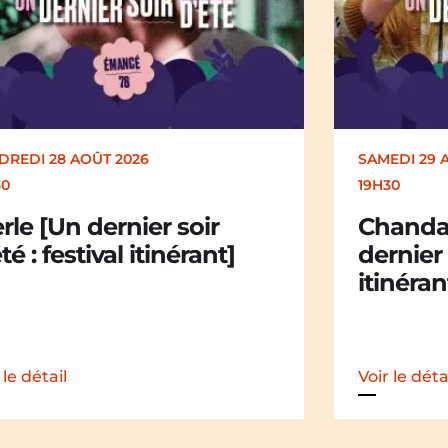
EDI 29 AOÛT 2026
SAMEDI 29 
30
19H30
andail Chandail [Un
La Mali
nier soir d’été : festival
dernier 
nérant]
itinéran
 le détail
Voir le déta