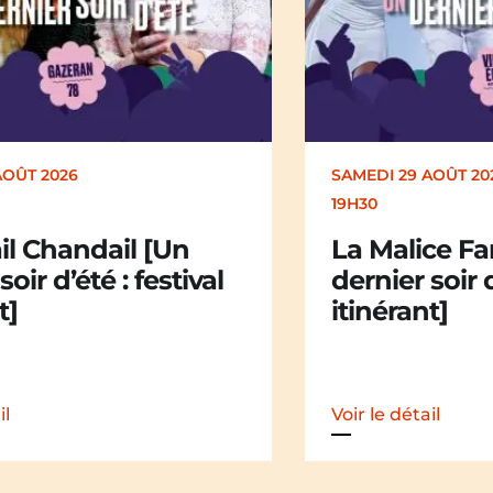
AOÛT 2026
DIMANCHE 30 AOÛT
17H00
ce Family [Un
Kakamü [Un 
soir d’été : festival
d’été : festiv
t]
il
Voir le détail