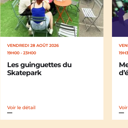
VENDREDI 28 AOÛT 2026
SAM
19H30
19H
Merle [Un dernier soir
Ch
d’été : festival itinérant]
der
iti
Voir le détail
Voir