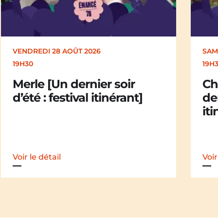
VENDREDI 28 AOÛT 2026
SAM
19H30
19H
Merle [Un dernier soir
Ch
d’été : festival itinérant]
der
iti
Voir le détail
Voir