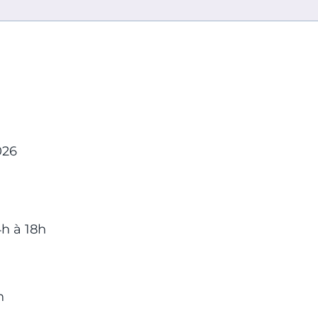
026
4h à 18h
h