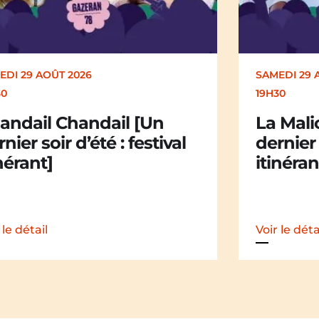
EDI 29 AOÛT 2026
SAMEDI 29 
30
19H30
andail Chandail [Un
La Mali
nier soir d’été : festival
dernier 
nérant]
itinéran
 le détail
Voir le déta