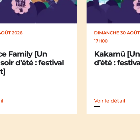
AOÛT 2026
DIMANCHE 30 AOÛT
17H00
ce Family [Un
Kakamü [Un 
soir d’été : festival
d’été : festiv
t]
il
Voir le détail