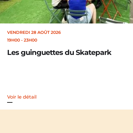
28 AOÛT 2026
H00
inguettes du Skatepark
ail