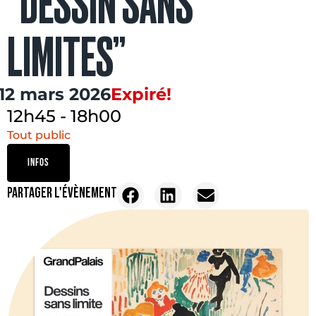
“DESSIN SANS
LIMITES”
12 mars 2026
Expiré!
12h45
-
18h00
Tout public
INFOS
PARTAGER L'ÉVÈNEMENT