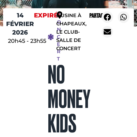
14
EXPIRÉ!
C
Partager
L'USINE À
O
FÉVRIER
CHAPEAUX,
N
2026
LE CLUB-
C
SALLE DE
20h45
-
23h55
E
CONCERT
R
T
NO
MONEY
KIDS