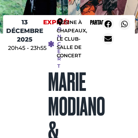
13
EXPIRÉ!
C
Partager
L'USINE À
O
DÉCEMBRE
CHAPEAUX,
N
2025
LE CLUB-
C
SALLE DE
20h45
-
23h55
E
CONCERT
R
T
MARIE
MODIANO
&