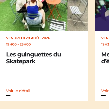
VENDREDI 28 AOÛT 2026
SAM
19H30
19H
Merle [Un dernier soir
Ch
d’été : festival itinérant]
der
iti
Voir le détail
Voir