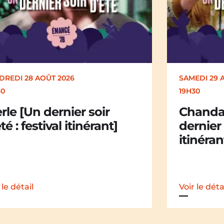
EDI 29 AOÛT 2026
SAMEDI 29 
30
19H30
andail Chandail [Un
La Mali
nier soir d’été : festival
dernier 
nérant]
itinéran
 le détail
Voir le déta