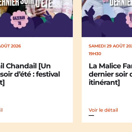
AOÛT 2026
DIMANCHE 30 AOÛT
17H00
ce Family [Un
Kakamü [Un 
soir d’été : festival
d’été : festiv
t]
il
Voir le détail