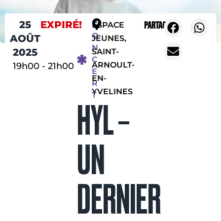
25
EXPIRÉ!
C
Partager
ESPACE
O
AOÛT
JEUNES,
N
2025
SAINT-
C
ARNOULT-
19h00
-
21h00
E
EN-
R
YVELINES
T
HYL –
UN
DERNIER