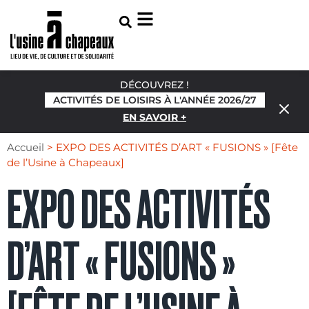
DÉCOUVREZ !
ACTIVITÉS DE LOISIRS À L'ANNÉE 2026/27
EN SAVOIR +
Accueil
>
EXPO DES ACTIVITÉS D’ART « FUSIONS » [Fête
de l’Usine à Chapeaux]
EXPO DES ACTIVITÉS
D’ART « FUSIONS »