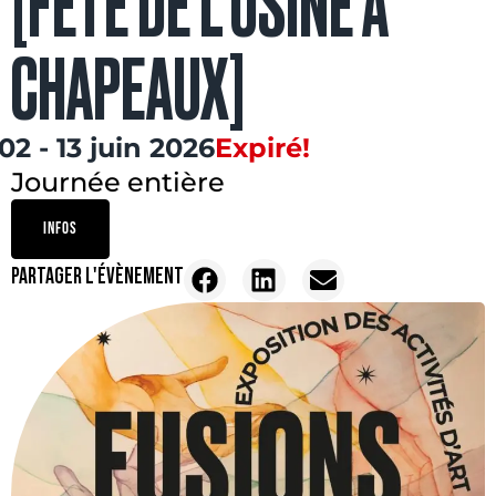
[FÊTE DE L’USINE À
CHAPEAUX]
02 - 13 juin 2026
Expiré!
Journée entière
INFOS
PARTAGER L'ÉVÈNEMENT