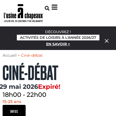
DÉCOUVREZ !
ACTIVITÉS DE LOISIRS À L'ANNÉE 2026/27
EN SAVOIR +
Accueil
>
Ciné-débat
CINÉ-DÉBAT
29 mai 2026
Expiré!
18h00
-
22h00
15-25 ans
INFOS