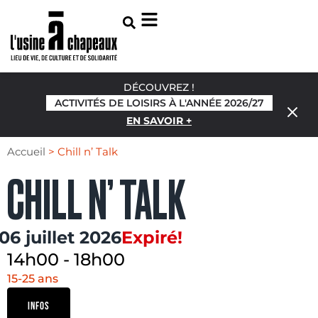
DÉCOUVREZ !
ACTIVITÉS DE LOISIRS À L'ANNÉE 2026/27
EN SAVOIR +
Accueil
>
Chill n’ Talk
CHILL N’ TALK
06 juillet 2026
Expiré!
14h00
-
18h00
15-25 ans
INFOS