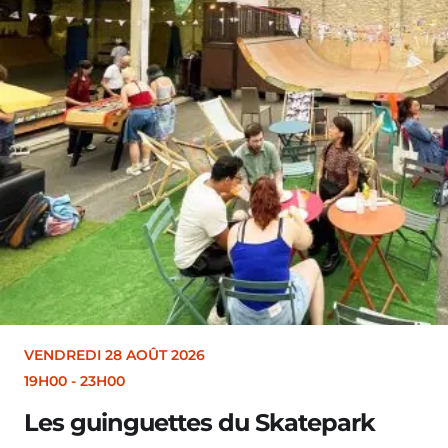
ENDREDI 28 AOÛT 2026
9H00
-
23H00
Les guinguettes du Skatepark