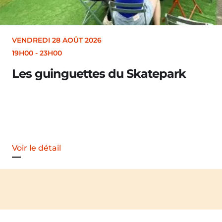
28 AOÛT 2026
H00
inguettes du Skatepark
ail