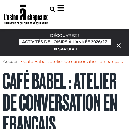
DÉCOUVREZ !
ACTIVITÉS DE LOISIRS À L'ANNÉE 2026/27
EN SAVOIR +
Accueil
>
Café Babel : atelier de conversation en français
CAFÉ BABEL : ATELIER
DE CONVERSATION EN
FRANÇAIS