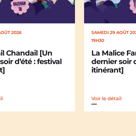
AOÛT 2026
DIMANCHE 30 AOÛT
17H00
ce Family [Un
Kakamü [Un 
soir d’été : festival
d’été : festiv
t]
il
Voir le détail