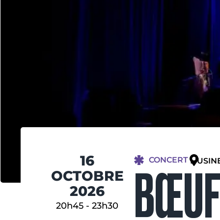
16
CONCERT
L'USIN
BŒUF 
OCTOBRE
2026
20h45
-
23h30