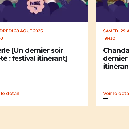
EDI 29 AOÛT 2026
SAMEDI 29 
30
19H30
andail Chandail [Un
La Mali
nier soir d’été : festival
dernier 
nérant]
itinéran
 le détail
Voir le déta