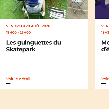
VENDREDI 28 AOÛT 2026
SAM
19H30
19H
Merle [Un dernier soir
Ch
d’été : festival itinérant]
der
iti
Voir le détail
Voir