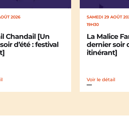
AOÛT 2026
SAMEDI 29 AOÛT 20
19H30
l Chandail [Un
La Malice Fa
soir d’été : festival
dernier soir d
t]
itinérant]
il
Voir le détail