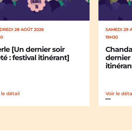
EDI 29 AOÛT 2026
SAMEDI 29 
30
19H30
andail Chandail [Un
La Mali
nier soir d’été : festival
dernier 
nérant]
itinéran
 le détail
Voir le déta