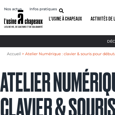
Nos actus
Infos pratiques
L'USINE À CHAPEAUX
ACTIVITÉS DE 
DÉC
Accueil
>
Atelier Numérique : clavier & souris pour début
ATELIER NUMÉRIQU
CLAVIER & SOURI