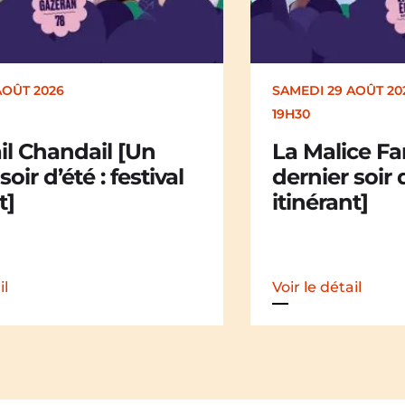
AOÛT 2026
DIMANCHE 30 AOÛT
17H00
ce Family [Un
Kakamü [Un 
soir d’été : festival
d’été : festiv
t]
il
Voir le détail