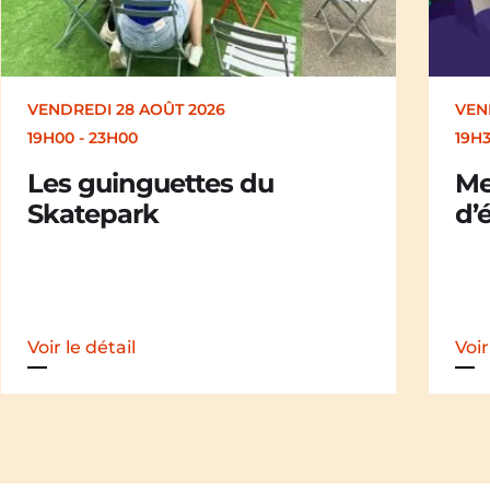
VENDREDI 28 AOÛT 2026
SAM
19H30
19H
Merle [Un dernier soir
Ch
d’été : festival itinérant]
der
iti
Voir le détail
Voir