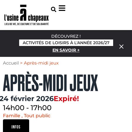
DÉCOUVREZ !
ACTIVITÉS DE LOISIRS À L'ANNÉE 2026/27
EN SAVOIR +
Accueil
>
Après-midi jeux
APRÈS-MIDI JEUX
24 février 2026
Expiré!
14h00
-
17h00
Famille , Tout public
INFOS