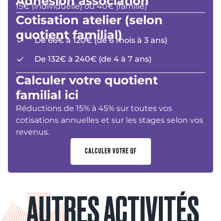
Adhésion association
15€ (individuelle) ou 40€ (famille)
Cotisation atelier (selon
quotient familial)
De 66€ à 120€ (de 6 mois à 3 ans)
De 132€ à 240€ (de 4 à 7 ans)
Calculer votre quotient
familial ici
Réductions de 15% à 45% sur toutes vos
cotisations annuelles et sur les stages selon vos
revenus.
CALCULER VOTRE QF
AUTRES ACTIVITÉS