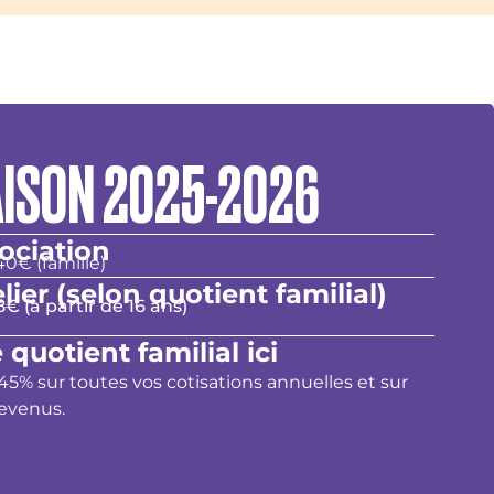
AISON 2025-2026
ociation
40€ (famille)
lier (selon quotient familial)
€ (à partir de 16 ans)
 quotient familial ici
5% sur toutes vos cotisations annuelles et sur
revenus.