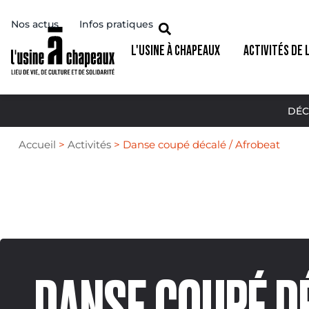
Nos actus
Infos pratiques
L'USINE À CHAPEAUX
ACTIVITÉS DE 
DÉC
Accueil
>
Activités
>
Danse coupé décalé / Afrobeat
DANSE COUPÉ DÉ