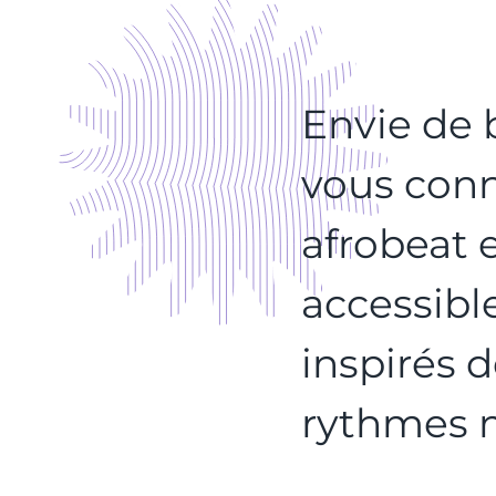
Envie de 
vous conn
afrobeat 
accessibl
inspirés 
rythmes 