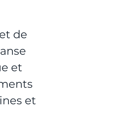
et de
danse
e et
ements
ines et