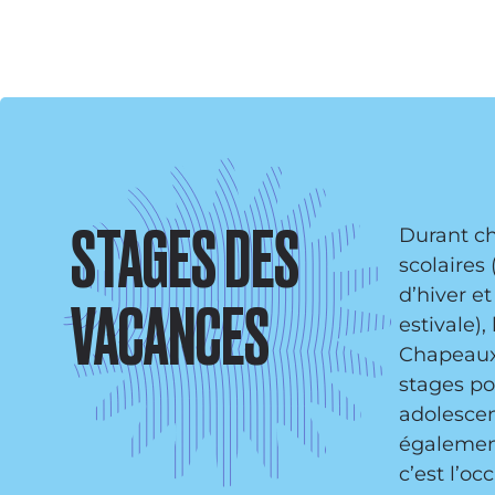
STAGES DES
Durant c
scolaires
d’hiver e
VACANCES
estivale),
Chapeaux
stages pou
adolescen
également
c’est l’oc