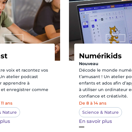
st
Numérikids
Nouveau
re voix et racontez vos
Décode le monde numér
 Un atelier podcast
t’amusant ! Un atelier po
ur apprendre à
enfants et ados afin d’a
r et enregistrer comme
à utiliser un ordinateur 
confiance et créativité.
 11 ans
De 8 à 14 ans
& Nature
Science & Nature
 plus
En savoir plus