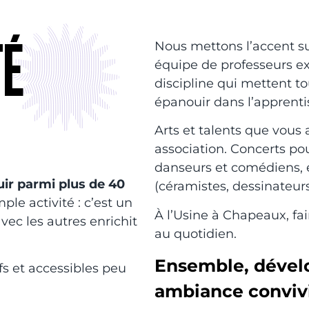
TÉ
Nous mettons l’accent su
équipe de professeurs e
discipline qui mettent 
épanouir dans l’apprentis
Arts et talents que vous 
association. Concerts pou
danseurs et comédiens, e
ir parmi plus de 40
(céramistes, dessinateurs
ple activité : c’est un
À l’Usine à Chapeaux, fai
vec les autres enrichit
au quotidien.
Ensemble, dével
ifs et accessibles peu
ambiance convivi