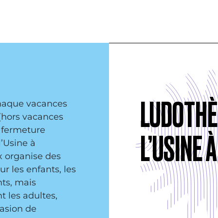
LUDOTHÈ
haque vacances
 (hors vacances
t fermeture
L’USINE 
 l’Usine à
 organise des
r les enfants, les
ts, mais
 les adultes,
casion de